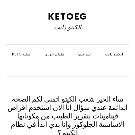
Skip
Skip
Skip
to
to
to
KETOEG
primary
primary
main
الكيتو دايت
navigation
content
sidebar
الكيتو دايت
علم كيتو
فقدان الوزن
أسئلة KETO
SHOW
SEARCH
ساء الخير شعب الكيتو اتمنى لكم الصحة
الدائمة عندي سؤال انا الان استخدم اقراص
فيتامينات بتقرير الطبيب من مكوناتها
الاساسية الجلوكوز وانا بدي ابدأ في نظام
الكيتو ؟