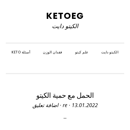
Skip
Skip
Skip
to
to
to
KETOEG
primary
primary
main
الكيتو دايت
navigation
content
sidebar
الكيتو دايت
علم كيتو
فقدان الوزن
أسئلة KETO
SHOW
SEARCH
الحمل مع حمية الكيتو
13.01.2022
·
re
·
اضافة تعليق