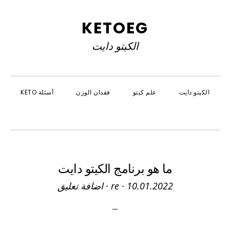
Skip
Skip
Skip
to
to
to
KETOEG
primary
primary
main
الكيتو دايت
navigation
content
sidebar
الكيتو دايت
علم كيتو
فقدان الوزن
أسئلة KETO
SHOW
SEARCH
ما هو برنامج الكيتو دايت
10.01.2022
·
re
·
اضافة تعليق