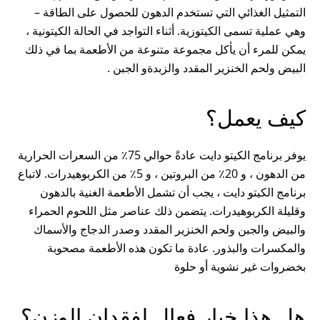
التمثيل الغذائي التي تستخدم الدهون للحصول على الطاقة –
وهي عملية تسمى الكيتوزية. أثناء التواجد في الحالة الكيتونية ،
يمكن للمرء أن يأكل مجموعة متنوعة من الأطعمة بما في ذلك
البيض ولحم الخنزير المقدد والزبدةو الجبن .
كيف يعمل؟
يوفر برنامج الكيتو دايت عادةً حوالي 75٪ من السعرات الحرارية
من الدهون ، و 20٪ من البروتين ، و 5٪ من الكربوهيدرات. لاتباع
برنامج الكيتو دايت ، يجب أن تشمل الأطعمة الغنية بالدهون
وقليلة الكربوهيدرات. يتضمن ذلك عناصر مثل اللحوم الحمراء
والبيض والجبن ولحم الخنزير المقدد وصدر الدجاج والأسماك
والمكسرات والبذور. عادة ما تكون هذه الأطعمة مصحوبة
بخضروات غير نشوية أو حلوة
هل هذا خيار فعال لفقدان الوزن؟