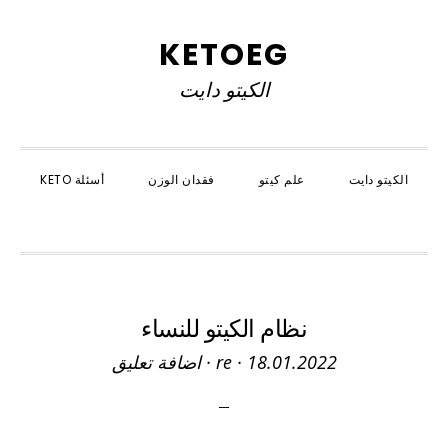
Skip
Skip
Skip
to
to
to
KETOEG
primary
primary
main
الكيتو دايت
navigation
content
sidebar
الكيتو دايت
علم كيتو
فقدان الوزن
أسئلة KETO
SHOW
SEARCH
نظام الكيتو للنساء
18.01.2022
·
re
·
اضافة تعليق