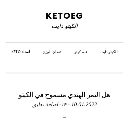
Skip
Skip
Skip
to
to
to
KETOEG
primary
primary
main
الكيتو دايت
navigation
content
sidebar
الكيتو دايت
علم كيتو
فقدان الوزن
أسئلة KETO
SHOW
SEARCH
هل التمر الهندي مسموح في الكيتو
10.01.2022
·
re
·
اضافة تعليق