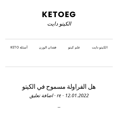
Skip
Skip
Skip
to
to
to
KETOEG
primary
primary
main
الكيتو دايت
navigation
content
sidebar
الكيتو دايت
علم كيتو
فقدان الوزن
أسئلة KETO
SHOW
SEARCH
هل الفراولة مسموح في الكيتو
12.01.2022
·
re
·
اضافة تعليق