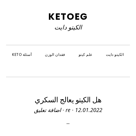
Skip
Skip
Skip
to
to
to
KETOEG
primary
primary
main
الكيتو دايت
navigation
content
sidebar
الكيتو دايت
علم كيتو
فقدان الوزن
أسئلة KETO
SHOW
SEARCH
هل الكيتو يعالج السكري
12.01.2022
·
re
·
اضافة تعليق