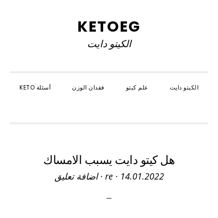
Skip
Skip
Skip
to
to
to
KETOEG
primary
primary
main
الكيتو دايت
navigation
content
sidebar
الكيتو دايت
علم كيتو
فقدان الوزن
أسئلة KETO
SHOW
SEARCH
هل كيتو دايت يسبب الامساك
14.01.2022
·
re
·
اضافة تعليق