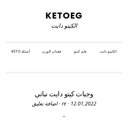
Skip
Skip
Skip
to
to
to
KETOEG
primary
primary
main
الكيتو دايت
navigation
content
sidebar
الكيتو دايت
علم كيتو
فقدان الوزن
أسئلة KETO
SHOW
SEARCH
وجبات كيتو دايت نباتي
12.01.2022
·
re
·
اضافة تعليق