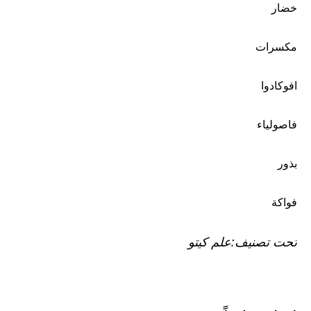
خضار
مكسرات
افوكادوا
فاصولياء
بذور
فواكة
تحت تصنيف:
علم كيتو