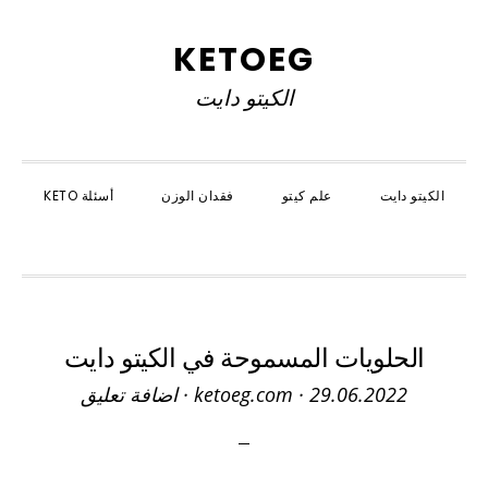
Skip
Skip
Skip
to
to
to
KETOEG
primary
primary
main
الكيتو دايت
navigation
content
sidebar
الكيتو دايت
علم كيتو
فقدان الوزن
أسئلة KETO
SHOW
SEARCH
الحلويات المسموحة في الكيتو دايت
29.06.2022
·
ketoeg.com
·
اضافة تعليق