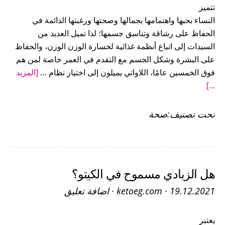
تتميز
النساء بحبها واهتمامها بجمالها وصحتها ورغبتها الدائمة في
الحفاظ على رشاقة وتناسق جسمها؛ لذا تميل العديد من
السيدات إلى اتباع أنظمة غذائية لخسارة الوزن الوزن، والحفاظ
على البشرة وشكل الجسم مع التقدم في العمر خاصة لمن هم
فوق الخمسين عامًا، اللاواتي يميلون إلى اختيار نظام …
[المزيد
عنأفضل
...]
4
حميات
تحت تصنيف:
صحة
غذائية
للسيدات
فوق
سن
هل الزبادي مسموح في الكيتو؟
الخمسين
19.12.2021
·
ketoeg.com
·
اضافة تعليق
يعتبر