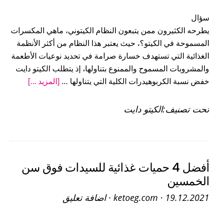
سؤال
يطرحه الكثيرون ممن يتبعون النظام الكيتوني، ماهي المكسرات
المسموحة في الكيتو؟، حيث يعتبر هذا النظام من أكثر الأنظمة
الغذائية التي تستهدف خسارة صرامة في تحديد نوعيات الأطعمة
والمشروبات المسموح والممنوع بتناولها، إذ يتطلب الكيتو دايت
عنالمكس
خفض نسبة الكربوهيدرات الكلية التي يتناولها …
[المزيد ...]
المسموح
في
تحت تصنيف:
الكيتو دايت
الكيتو
دايت
أفضل 4 حميات غذائية للسيدات فوق سن
الخمسين
19.12.2021
·
ketoeg.com
·
اضافة تعليق