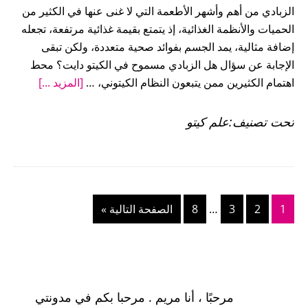
الزبادي من أهم وأشهر الأطعمة التي لا غنى عنها في الكثير من
الحميات والأنظمة الغذائية، إذ يتمتع بقيمة غذائية مرتفعة، تجعله
إضافة مثالية، يمد الجسم بفوائد صحية متعددة، ولكن تبقى
الإجابة عن سؤال هل الزبادي مسموح في الكيتو دايت؟ محط
عنهل
اهتمام الكثيرين ممن يتبعون النظام الكيتوني، …
[المزيد ...]
الزبادي
مسموح
تحت تصنيف:
علم كيتو
في
الكيتو؟
Interim
اذهب
اذهب
اذهب
اذهب
اذهب
1
2
3
…
8
الصفحة التالية »
pages
إلى
إلى
إلى
إلى
إلي
omitted
الصفحة
الصفحة
الصفحة
الصفحة
القائمة
الجانبية
مرحبًا ، أنا مريم . مرحبا بكم في مدونتي