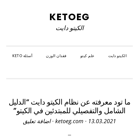
Skip
Skip
Skip
to
to
to
KETOEG
primary
primary
main
الكيتو دايت
navigation
content
sidebar
الكيتو دايت
علم كيتو
فقدان الوزن
أسئلة KETO
SHOW
SEARCH
ما تود معرفته عن نظام الكيتو دايت “الدليل
الشامل والتفصيلي للمبتدئين في الكيتو”
13.03.2021
·
ketoeg.com
·
اضافة تعليق