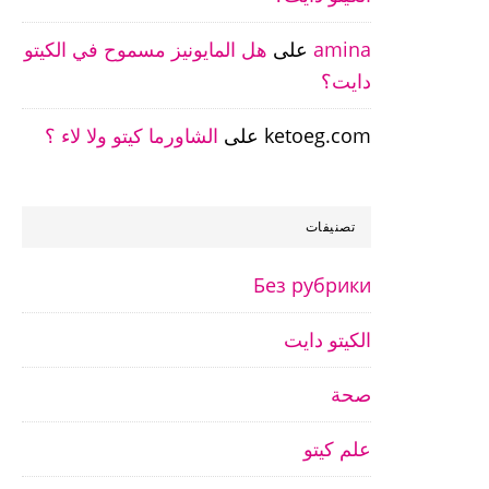
amina
على
هل المايونيز مسموح في الكيتو
دايت؟
ketoeg.com
على
الشاورما كيتو ولا لاء ؟
تصنيفات
Без рубрики
الكيتو دايت
صحة
علم كيتو