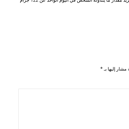
بكميات كبيرة؛ لذا يلزم تناوله بكميات معقولة وأن لا يزيد مقدار ما يتناوله الشخص في اليوم الواحد عن 122 جرام
 مشار إليها بـ
*