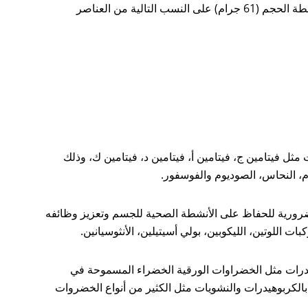
الدرنية مثل البطاطس، وتحتوي الجزرة الواحدة متوسطة الحجم (61 جرام) على النسب التالية من العناصر
ت مثل فيتامين ج، فيتامين أ، فيتامين د، فيتامين ك، وذلك
وم، النحاس، الصوديوم والفوسفور.
لضرورية للحفاظ على الأنشطة الصحية للجسم وتعزيز وظائفه
كبات اللوتين، الليكوبين، بولي أسيتيلين، الأنثوسيانين.
هيدرات مثل الخضراوات الورقية الخضراء المسموحة في
ًا بالكربوهيدرات والنشويات مثل الكثير من أنواع الخضروات