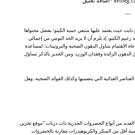
ketoeg.
·
اضافة تعليق
دايت حيث يعتمد عليها متبعي حمية الكيتو؛ بفضل محتواها
جيم الكيتو، إذ يلزم أن لا يزيد الحد اليومي من إجمالي
ناولها الفرد عن 50 جرام مع مراعاة الاهتمام بتناول الدهون الصحية والبروتينات؛ لمساعدة
لدهون الزائدة وفقدان الوزن، ومن الجدير بالذكر تساؤل
لعناصر الغذائية التي يتضمنها وكذلك الفوائد الصحية، وهل
العديد من أنواع الخضروات الجذرية ذات درنات “موقع تخزين
بة أقل من السكر والكربوهيدرات مقارنة بالخضروات