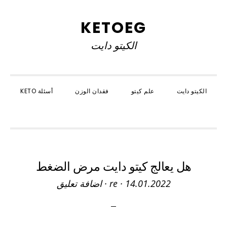
Skip
Skip
Skip
to
to
to
KETOEG
primary
primary
main
الكيتو دايت
navigation
content
sidebar
الكيتو دايت
علم كيتو
فقدان الوزن
أسئلة KETO
SHOW
SEARCH
هل يعالج كيتو دايت مرض الضغط
14.01.2022
·
re
·
اضافة تعليق