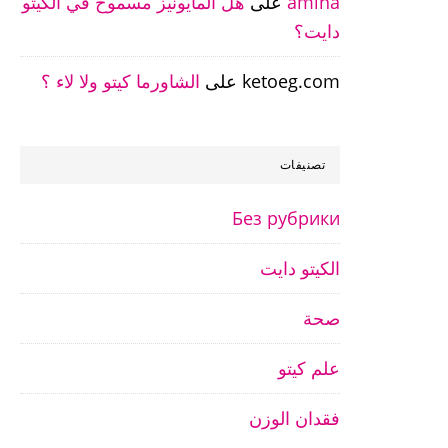
amina
على
هل المايونيز مسموح في الكيتو
دايت؟
ketoeg.com
على
الشاورما كيتو ولا لاء ؟
تصنيفات
Без рубрики
الكيتو دايت
صحة
علم كيتو
فقدان الوزن