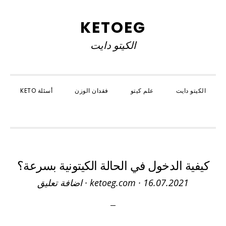
Skip
Skip
Skip
to
to
to
KETOEG
primary
primary
main
الكيتو دايت
navigation
content
sidebar
الكيتو دايت
علم كيتو
فقدان الوزن
أسئلة KETO
SHOW
SEARCH
كيفية الدخول في الحالة الكيتونية بسرعة؟
16.07.2021
·
ketoeg.com
·
اضافة تعليق